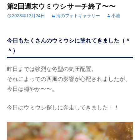
第2回週末ウミウシサーチ終了〜〜
2023年12月24日
海のフォトギャラリー
小池
今日もたくさんのウミウシに塗れてきました（＾
＾）
昨日までは強烈な冬型の気圧配置。
それによっての西風の影響が心配されましたが、
今日は穏やか〜〜。
今日はウミウシ探しに奔走してきました！！