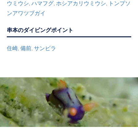
ウミウシ
ハマフグ
ホシアカリウミウシ
トンプソ
,
,
,
ンアワツブガイ
串本のダイビングポイント
住崎
備前
サンビラ
,
,