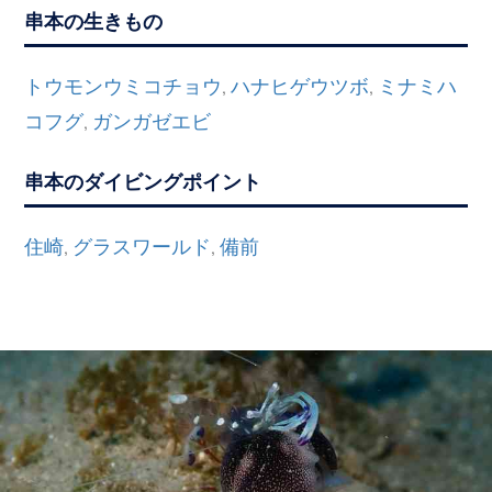
串本の生きもの
トウモンウミコチョウ
ハナヒゲウツボ
ミナミハ
,
,
コフグ
ガンガゼエビ
,
串本のダイビングポイント
住崎
グラスワールド
備前
,
,