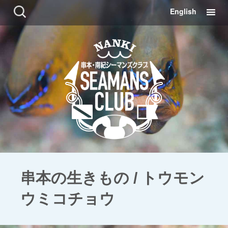
コ
検
English
ン
索:
テ
ン
ツ
に
移
動
串本の生きもの / トウモン
ウミコチョウ