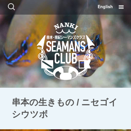
コ
検
English
ン
索:
テ
ン
ツ
に
移
動
串本の生きもの / ニセゴイ
シウツボ