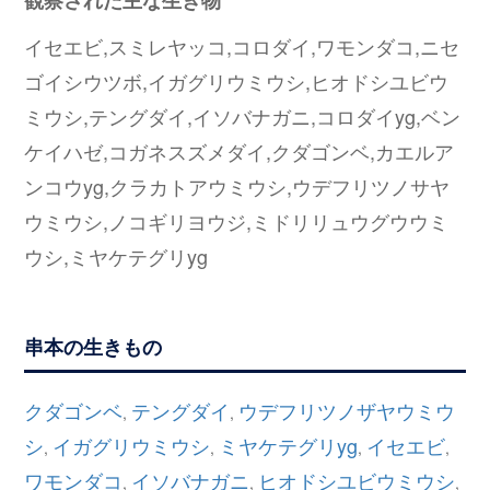
観察された主な生き物
イセエビ,スミレヤッコ,コロダイ,ワモンダコ,ニセ
ゴイシウツボ,イガグリウミウシ,ヒオドシユビウ
ミウシ,テングダイ,イソバナガニ,コロダイyg,ベン
ケイハゼ,コガネスズメダイ,クダゴンベ,カエルア
ンコウyg,クラカトアウミウシ,ウデフリツノサヤ
ウミウシ,ノコギリヨウジ,ミドリリュウグウウミ
ウシ,ミヤケテグリyg
串本の生きもの
クダゴンベ
テングダイ
ウデフリツノザヤウミウ
,
,
シ
イガグリウミウシ
ミヤケテグリyg
イセエビ
,
,
,
,
ワモンダコ
イソバナガニ
ヒオドシユビウミウシ
,
,
,