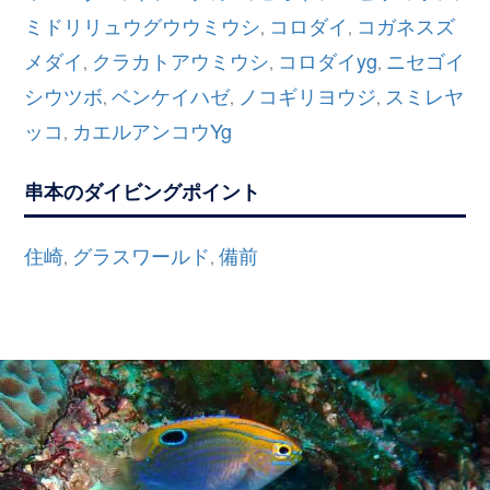
ミドリリュウグウウミウシ
コロダイ
コガネスズ
,
,
メダイ
クラカトアウミウシ
コロダイyg
ニセゴイ
,
,
,
シウツボ
ベンケイハゼ
ノコギリヨウジ
スミレヤ
,
,
,
ッコ
カエルアンコウYg
,
串本のダイビングポイント
住崎
グラスワールド
備前
,
,