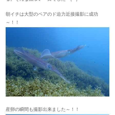
朝イチは大型のペアのド迫力近接撮影に成功
～！！
産卵の瞬間も撮影出来ました～！！