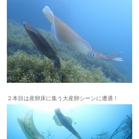
２本目は産卵床に集う大産卵シーンに遭遇！