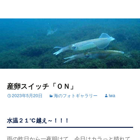
産卵スイッチ「ＯＮ」
2023年5月20日
海のフォトギャラリー
iwa
水温２１℃越え～！！！
雨の昨日から一夜明けて、今日はカラっと晴れて