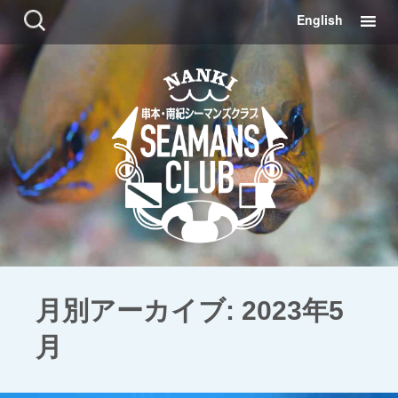
コ
検
English
ン
索:
テ
ン
ツ
に
移
動
月別アーカイブ: 2023年5
月