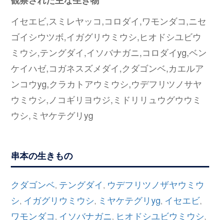
観察された主な生き物
イセエビ,スミレヤッコ,コロダイ,ワモンダコ,ニセ
ゴイシウツボ,イガグリウミウシ,ヒオドシユビウ
ミウシ,テングダイ,イソバナガニ,コロダイyg,ベン
ケイハゼ,コガネスズメダイ,クダゴンベ,カエルア
ンコウyg,クラカトアウミウシ,ウデフリツノサヤ
ウミウシ,ノコギリヨウジ,ミドリリュウグウウミ
ウシ,ミヤケテグリyg
串本の生きもの
クダゴンベ
テングダイ
ウデフリツノザヤウミウ
,
,
シ
イガグリウミウシ
ミヤケテグリyg
イセエビ
,
,
,
,
ワモンダコ
イソバナガニ
ヒオドシユビウミウシ
,
,
,