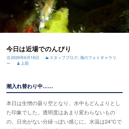
今日は近場でのんびり
2026年6月16日
スタッフブログ
,
海のフォトギャラリ
ー
上田
潮入れ替わり中……
本日は生憎の曇り空となり、水中もどんよりとし
た印象でした。透明度はあまり変わらないもの
の、日光がない分緑っぽい感じに。水温は24℃で