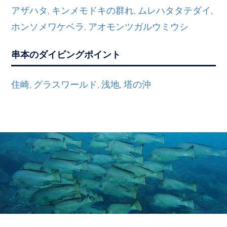
アザハタ
キンメモドキの群れ
ムレハタタテダイ
,
,
,
ホンソメワケベラ
アオモンツガルウミウシ
,
串本のダイビングポイント
住崎
グラスワールド
浅地
塔の沖
,
,
,