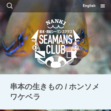
コ
検
English
ン
索:
テ
ン
ツ
に
移
動
串本の生きもの / ホンソメ
ワケベラ