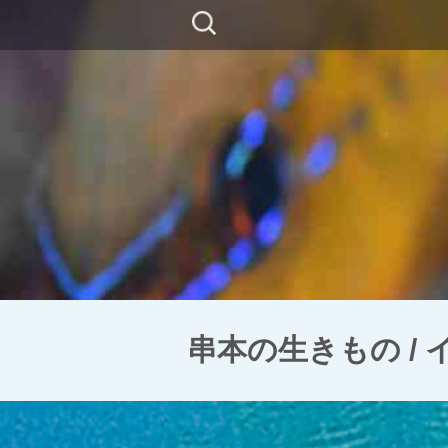
コ
検
ン
索:
テ
ン
ツ
に
移
動
串本の生きもの /