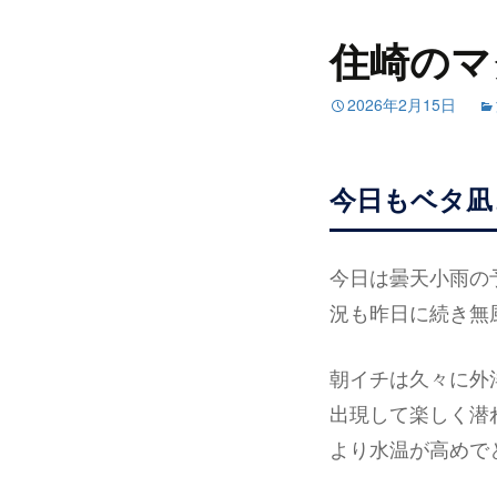
住崎のマ
2026年2月15日
今日もベタ凪
今日は曇天小雨の
況も昨日に続き無
朝イチは久々に外
出現して楽しく潜
より水温が高めでと