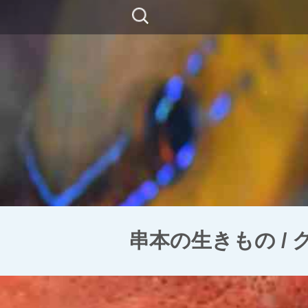
コ
検
ン
索:
テ
ン
ツ
に
移
動
串本の生きもの /