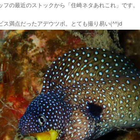
ッフの最近のストックから「住崎ネタあれこれ」です。
ス満点だったアデウツボ。とても撮り易い(^^)d