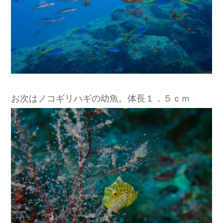
お次はノコギリハギの幼魚。体長１．５ｃｍ