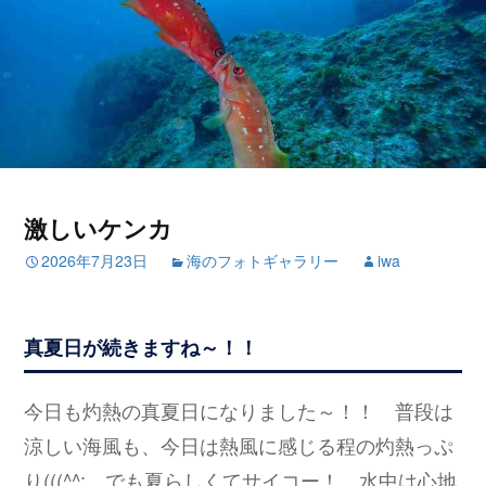
激しいケンカ
2026年7月23日
海のフォトギャラリー
iwa
真夏日が続きますね～！！
今日も灼熱の真夏日になりました～！！ 普段は
涼しい海風も、今日は熱風に感じる程の灼熱っぷ
り(((^^; でも夏らしくてサイコー！ 水中は心地