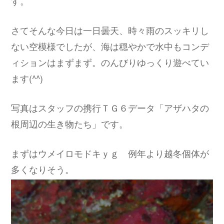
す。
さてそんな今日は一日曇天、時々雨のスッキリし
ない空模様でしたが、海は穏やかで水中もコンデ
ィションはまずまず。のんびりゆっくり遊べてい
ます(^^)
写真はスタッフの携行ＴＧ６データ「アザハタの
根周辺の生き物たち」です。
まずはウメイロモドキｙｇ 例年より越冬個体が
多くなりそう。