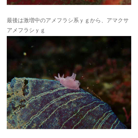
最後は激増中のアメフラシ系ｙｇから、アマクサ
アメフラシｙｇ