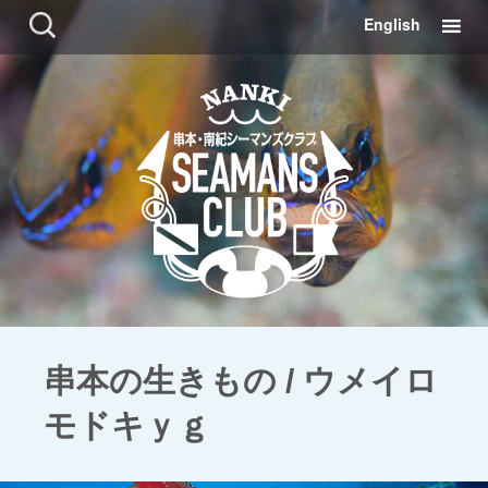
コ
検
English
ン
索:
テ
ン
ツ
に
移
動
串本の生きもの / ウメイロ
モドキｙｇ