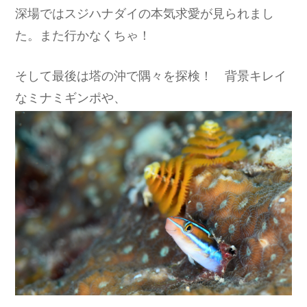
深場ではスジハナダイの本気求愛が見られまし
た。また行かなくちゃ！
そして最後は塔の沖で隅々を探検！ 背景キレイ
なミナミギンポや、