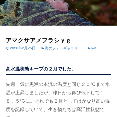
アマクサアメフラシｙｇ
2026年2月25日
海のフォトギャラリー
iwa
高水温状態キープの２月でした。
先週一気に黒潮の本流の温度と同じ２０℃まで水
温が上昇しましたが、昨日から再び低下して１
８．５℃に。それでも２月としてはかなり高い温
度を記録していて、生き物たちは高活性状態で