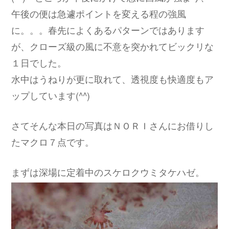
午後の便は急遽ポイントを変える程の強風
に。。。春先によくあるパターンではあります
が、クローズ級の風に不意を突かれてビックリな
１日でした。
水中はうねりが更に取れて、透視度も快適度もア
ップしています(^^)
さてそんな本日の写真はＮＯＲＩさんにお借りし
たマクロ７点です。
まずは深場に定着中のスケロクウミタケハゼ。