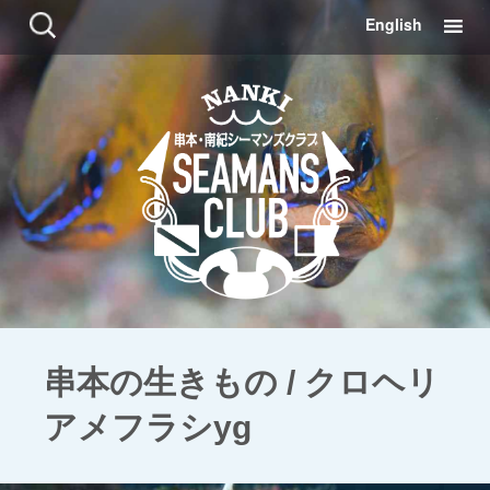
コ
検
English
ン
索:
テ
ン
ツ
に
移
動
串本の生きもの / クロヘリ
アメフラシyg