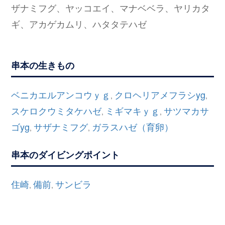
ザナミフグ、ヤッコエイ、マナベベラ、ヤリカタ
ギ、アカゲカムリ、ハタタテハゼ
串本の生きもの
ベニカエルアンコウｙｇ
クロヘリアメフラシyg
,
,
スケロクウミタケハゼ
ミギマキｙｇ
サツマカサ
,
,
ゴyg
サザナミフグ
ガラスハゼ（育卵）
,
,
串本のダイビングポイント
住崎
備前
サンビラ
,
,