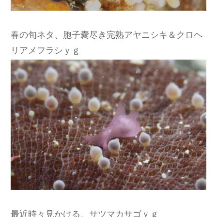
春の旬ネタ、胞子嚢尽き完熟アヤニシキ＆クロヘ
リアメフラシｙｇ
最近時々見かける、サツマカサゴｙｇ