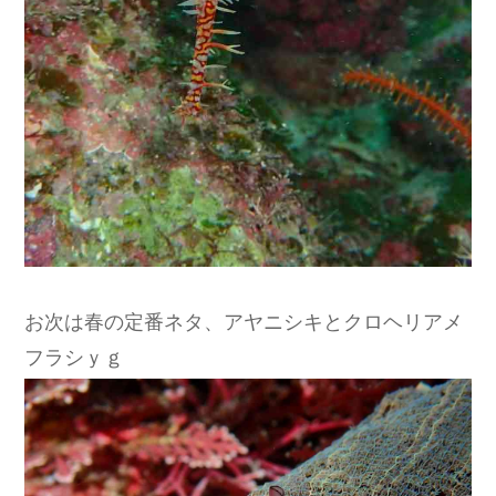
お次は春の定番ネタ、アヤニシキとクロヘリアメ
フラシｙｇ