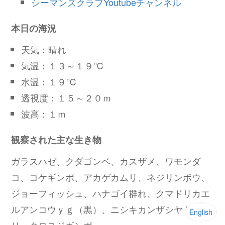
シーマンズクラブYoutubeチャンネル
本日の海況
天気：晴れ
気温：１３～１９℃
水温：１９℃
透視度：１５～２０ｍ
波高：１ｍ
観察された主な生き物
ガラスハゼ、クダゴンベ、カスザメ、ワモンダ
コ、コケギンポ、アカゲカムリ、ネジリンボウ、
ジョーフィッシュ、ハナゴイ群れ、クマドリカエ
ルアンコウｙｇ（黒）、ニシキカンザシヤドカ
English
リ、クロスジギンポ