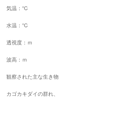
気温：℃
水温：℃
透視度：ｍ
波高：ｍ
観察された主な生き物
カゴカキダイの群れ、