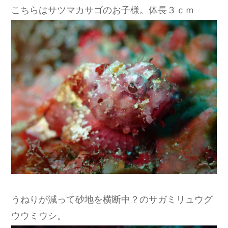
こちらはサツマカサゴのお子様。体長３ｃｍ
うねりが減って砂地を横断中？のサガミリュウグ
ウウミウシ。