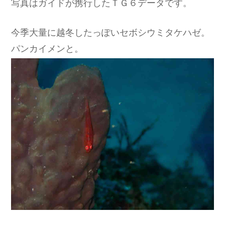
写真はガイドが携行したＴＧ６データです。
今季大量に越冬したっぽいセボシウミタケハゼ。
パンカイメンと。