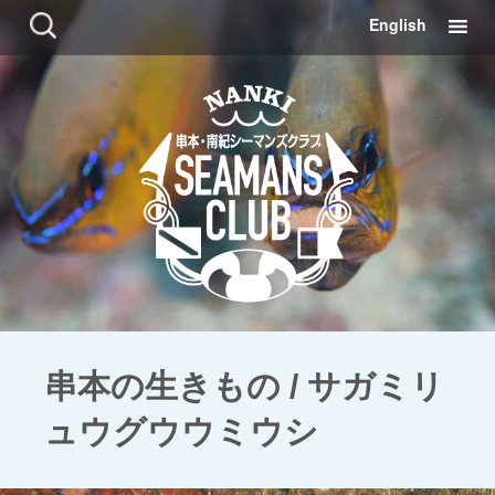
コ
検
English
ン
索:
テ
ン
ツ
に
移
動
串本の生きもの / サガミリ
ュウグウウミウシ