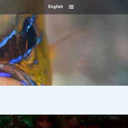
English