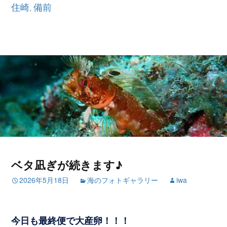
住崎
備前
,
ベタ凪ぎが続きます♪
2026年5月18日
海のフォトギャラリー
iwa
今日も最終便で大産卵！！！