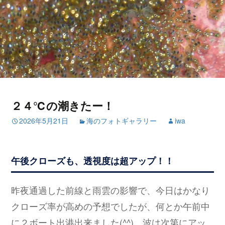
２４℃の潮きたー！
2026年5月21日
海のフォトギャラリー
iwa
午後クローズも、透視度は超アップ！！
昨夜通過した前線と雨雲の影響で、今日はかなり
クローズ率が高めの予想でしたが、何とか午前中
に２ボート出港出来ました(^^) 波は次第にアッ