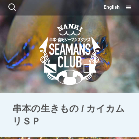
コ
検
English
ン
索:
テ
ン
ツ
に
移
動
串本の生きもの / カイカム
リＳＰ