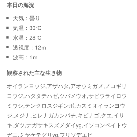
本日の海況
天気：曇り
気温：30℃
水温：28℃
透視度：12ｍ
波高：1ｍ
観察された主な生き物
オイランヨウジ,アザハタ,アオウミガメ,ノコギリ
ヨウジ,ハタタテハゼ,ツバメウオ,サビウライロウ
ミウシ,テンクロスジギンポ,カスミオイランヨウ
ジ,メジナ,ヒレナガカンパチ,キビナゴ,クエ,イサ
キ,ダツ,ナガサキスズメダイyg,イソコンペイトウ
ガニ,ミヤケテグリyg,フリソデエビ