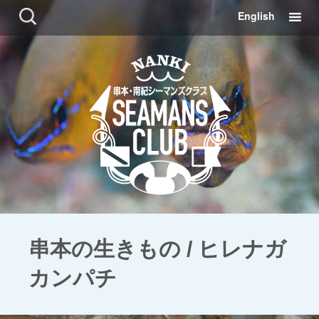
コ
検
English
ン
索:
テ
ン
ツ
に
移
動
串本の生きもの / ヒレナガ
カンパチ