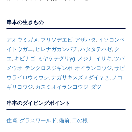
串本の生きもの
アオウミガメ
フリソデエビ
アザハタ
イソコンペ
,
,
,
イトウガニ
ヒレナガカンパチ
ハタタテハゼ
ク
,
,
,
エ
キビナゴ
ミヤケテグリyg
メジナ
イサキ
ツバ
,
,
,
,
,
メウオ
テンクロスジギンポ
オイランヨウジ
サビ
,
,
,
ウライロウミウシ
ナガサキスズメダイｙｇ
ノコ
,
,
ギリヨウジ
カスミオイランヨウジ
ダツ
,
,
串本のダイビングポイント
住崎
グラスワールド
備前
二の根
,
,
,