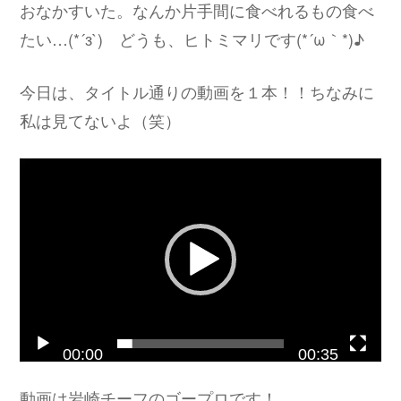
おなかすいた。なんか片手間に食べれるもの食べ
たい…(*´з`) どうも、ヒトミマリです(*´ω｀*)♪
今日は、タイトル通りの動画を１本！！ちなみに
私は見てないよ（笑）
動
画
プ
レ
ー
ヤ
ー
00:00
00:35
動画は岩崎チーフのゴープロです！