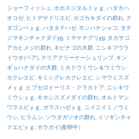
ジョーフィッシュ
ホホスジタルミｙｇ
ハダカハ
,
,
オコゼ
ヒトデヤドリエビ
カゴカキダイの群れ
ク
,
,
,
ダゴンベｙｇ
ハタタテハゼ
モンハナシャコ
タテ
,
,
,
ジマキンチャクダイyg
ミヤケテグリyg
タカサゴ
,
,
,
アカヒメジの群れ
キビナゴの大群
ニシキフウラ
,
,
イウオ(ペア)
クリアクリーナーシュリンプ
キン
,
,
ギョハナダイの大群
ミカドウミウシ＆ウミウシ
,
カクレエビ
キミシグレカクレエビ
シマウミスズ
,
,
メｙｇ
ヒプセロドーリス・クラカトア
ニシキウ
,
,
ミウシｙｇ
キホシスズメダイの群れ
オルトマン
,
,
ワラエビｙｇ
ガラスハゼｙｇ
ニイニイミノウミ
,
,
ウシ
ヒラムシ
ソウダガツオの群れ
イソギンチャ
,
,
,
クエビｙｇ
ホラガイ(産卵中）
,