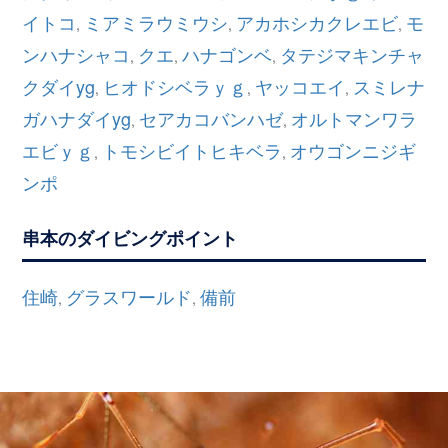
イトコ
ミアミラウミウシ
アカホシカクレエビ
モ
,
,
,
ンハナシャコ
クエ
ハナゴンベ
タテジマキンチャ
,
,
,
クダイyg
ヒオドシベラｙｇ
ヤッコエイ
スミレナ
,
,
,
ガハナダイyg
セアカコバンハゼ
オルトマンワラ
,
,
エビｙｇ
トモシビイトヒキベラ
オウゴンニジギ
,
,
ンポ
串本のダイビングポイント
住崎
グラスワールド
備前
,
,