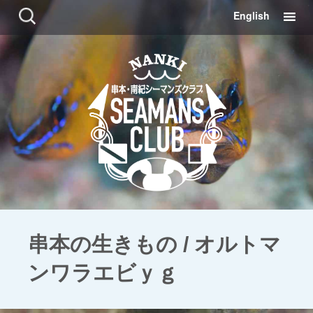
コ
検
English
ン
索:
テ
ン
ツ
に
移
動
串本の生きもの / オルトマ
ンワラエビｙｇ