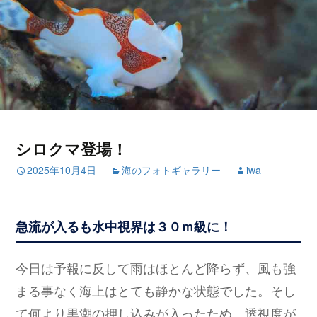
シロクマ登場！
2025年10月4日
海のフォトギャラリー
iwa
急流が入るも水中視界は３０ｍ級に！
今日は予報に反して雨はほとんど降らず、風も強
まる事なく海上はとても静かな状態でした。そし
て何より黒潮の押し込みが入ったため、透視度が