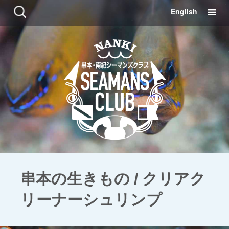
コ
検
English
ン
索:
テ
ン
ツ
に
移
動
串本の生きもの / クリアク
リーナーシュリンプ