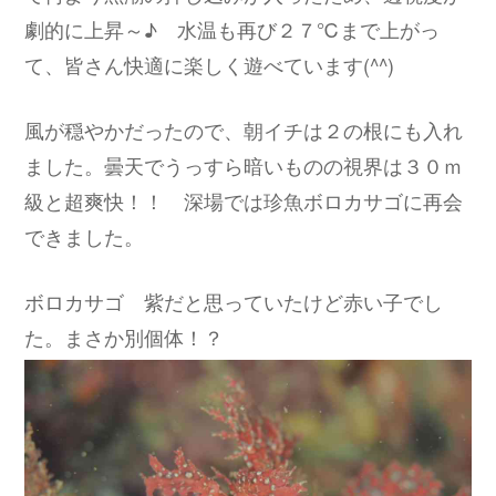
劇的に上昇～♪ 水温も再び２７℃まで上がっ
て、皆さん快適に楽しく遊べています(^^)
風が穏やかだったので、朝イチは２の根にも入れ
ました。曇天でうっすら暗いものの視界は３０ｍ
級と超爽快！！ 深場では珍魚ボロカサゴに再会
できました。
ボロカサゴ 紫だと思っていたけど赤い子でし
た。まさか別個体！？