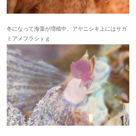
冬になって海藻が増殖中。アヤニシキ上にはサガ
ミアメフラシｙｇ