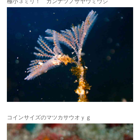
極小３ミリ！ カンナツノザヤウミウシ
コインサイズのマツカサウオｙｇ