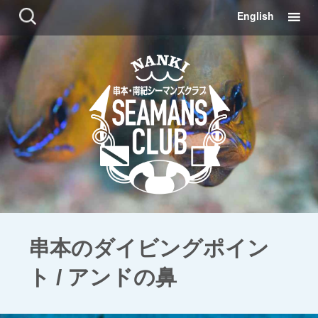
コ
検
English
ン
索:
テ
ン
ツ
に
移
動
串本のダイビングポイン
ト / アンドの鼻