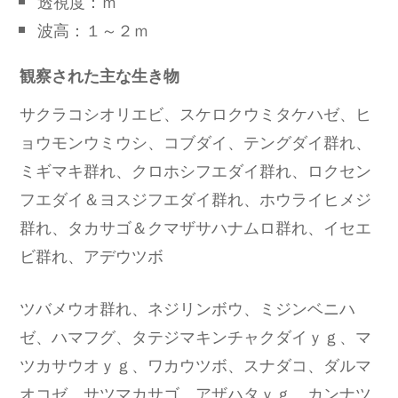
透視度：ｍ
波高：１～２ｍ
観察された主な生き物
サクラコシオリエビ、スケロクウミタケハゼ、ヒ
ョウモンウミウシ、コブダイ、テングダイ群れ、
ミギマキ群れ、クロホシフエダイ群れ、ロクセン
フエダイ＆ヨスジフエダイ群れ、ホウライヒメジ
群れ、タカサゴ＆クマザサハナムロ群れ、イセエ
ビ群れ、アデウツボ
ツバメウオ群れ、ネジリンボウ、ミジンベニハ
ゼ、ハマフグ、タテジマキンチャクダイｙｇ、マ
ツカサウオｙｇ、ワカウツボ、スナダコ、ダルマ
オコゼ、サツマカサゴ、アザハタｙｇ、カンナツ