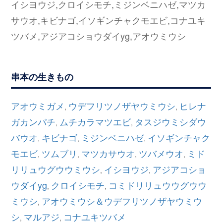
イシヨウジ,クロイシモチ,ミジンベニハゼ,マツカ
サウオ,キビナゴ,イソギンチャクモエビ,コナユキ
ツバメ,アジアコショウダイyg,アオウミウシ
串本の生きもの
アオウミガメ
ウデフリツノザヤウミウシ
ヒレナ
,
,
ガカンパチ
ムチカラマツエビ
タスジウミシダウ
,
,
バウオ
キビナゴ
ミジンベニハゼ
イソギンチャク
,
,
,
モエビ
ツムブリ
マツカサウオ
ツバメウオ
ミド
,
,
,
,
リリュウグウウミウシ
イシヨウジ
アジアコショ
,
,
ウダイyg
クロイシモチ
コミドリリュウウグウウ
,
,
ミウシ
アオウミウシ＆ウデフリツノザヤウミウ
,
シ
マルアジ
コナユキツバメ
,
,