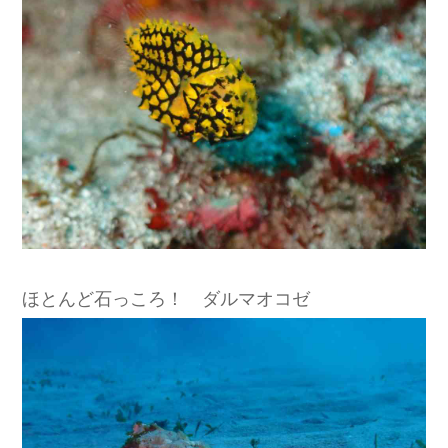
ほとんど石っころ！ ダルマオコゼ