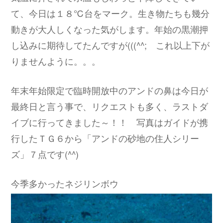
て、今日は１８℃台をマーク。生き物たちも幾分
動きが大人しくなった気がします。年始の黒潮押
し込みに期待してたんですが(((^^; これ以上下が
りませんように。。。
年末年始限定で臨時開放中のアンドの鼻は今日が
最終日と言う事で、リクエストも多く、ラストダ
イブに行ってきました～！！ 写真はガイドが携
行したＴＧ６から「アンドの砂地の住人シリー
ズ」７点です(^^)
今季多かったネジリンボウ