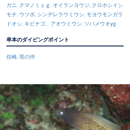
ガニ
クマノミｙｇ
オイランヨウジ
クロホシイシ
,
,
,
モチ
ウツボ
シンデレラウミウシ
モヨウモンガラ
,
,
,
ドオシ
キビナゴ、アオウミウシ
ツバメウオyg
,
,
串本のダイビングポイント
住崎
塔の沖
,