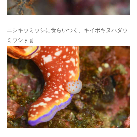
ニシキウミウシに食らいつく、キイボキヌハダウ
ミウシｙｇ