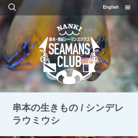
コ
検
English
ン
索:
テ
ン
ツ
に
移
動
串本の生きもの / シンデレ
ラウミウシ