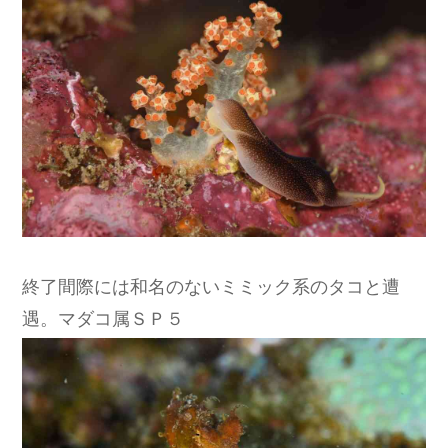
終了間際には和名のないミミック系のタコと遭
遇。マダコ属ＳＰ５