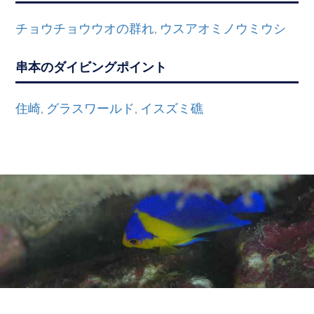
チョウチョウウオの群れ
ウスアオミノウミウシ
,
串本のダイビングポイント
住崎
グラスワールド
イスズミ礁
,
,