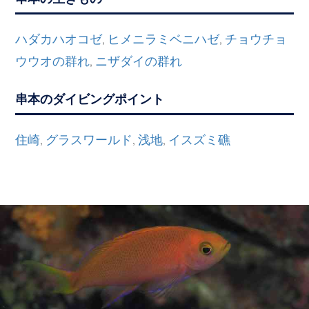
ハダカハオコゼ
ヒメニラミベニハゼ
チョウチョ
,
,
ウウオの群れ
ニザダイの群れ
,
串本のダイビングポイント
住崎
グラスワールド
浅地
イスズミ礁
,
,
,