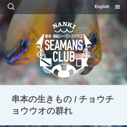
コ
検
English
ン
索:
テ
ン
ツ
に
移
動
串本の生きもの / チョウチ
ョウウオの群れ