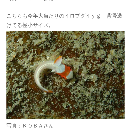
こちらも今年大当たりのイロブダイｙｇ 背骨透
けてる極小サイズ。
写真：ＫＯＢＡさん