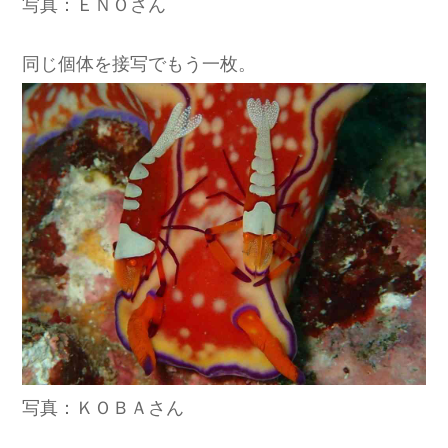
写真：ＥＮＯさん
同じ個体を接写でもう一枚。
写真：ＫＯＢＡさん