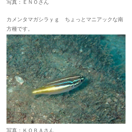
写真：ＥＮＯさん
カメンタマガシラｙｇ ちょっとマニアックな南
方種です。
写真：ＫＯＢＡさん