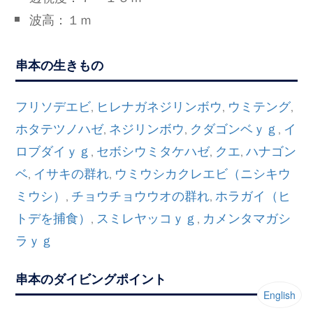
波高：１ｍ
串本の生きもの
フリソデエビ
ヒレナガネジリンボウ
ウミテング
,
,
,
ホタテツノハゼ
ネジリンボウ
クダゴンベｙｇ
イ
,
,
,
ロブダイｙｇ
セボシウミタケハゼ
クエ
ハナゴン
,
,
,
ベ
イサキの群れ
ウミウシカクレエビ（ニシキウ
,
,
ミウシ）
チョウチョウウオの群れ
ホラガイ（ヒ
,
,
トデを捕食）
スミレヤッコｙｇ
カメンタマガシ
,
,
ラｙｇ
串本のダイビングポイント
English