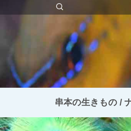
コ
検
ン
索:
テ
ン
ツ
に
移
動
串本の生きもの /