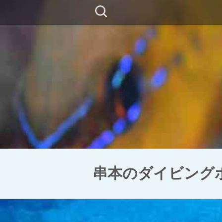
コ
検
ン
索:
テ
ン
ツ
に
移
動
串本のダイビングポ