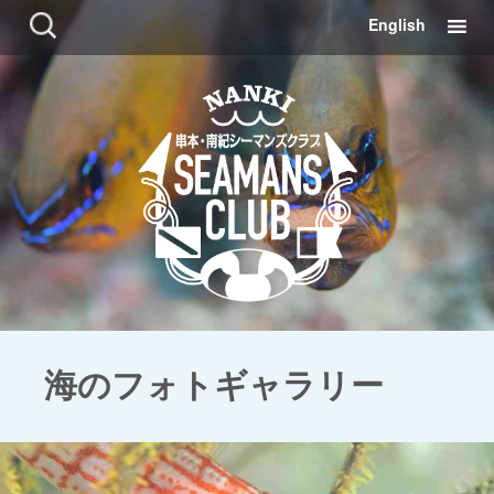
コ
検
English
ン
索:
テ
ン
ツ
に
移
動
海のフォトギャラリー