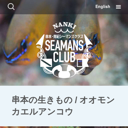
コ
検
English
ン
索:
テ
ン
ツ
に
移
動
串本の生きもの / オオモン
カエルアンコウ