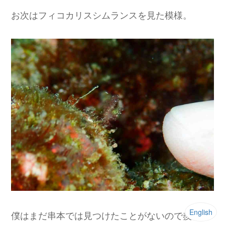
お次はフィコカリスシムランスを見た模様。
English
僕はまだ串本では見つけたことがないので羨まし