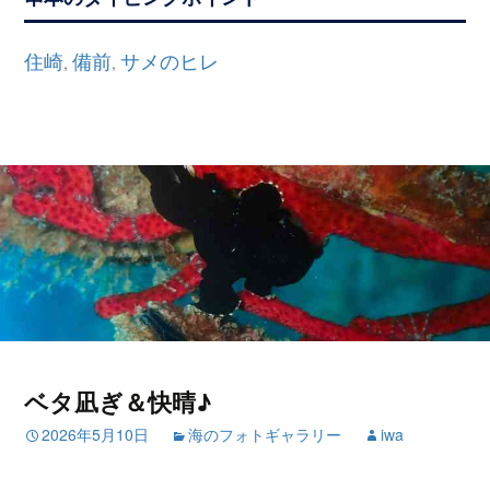
住崎
備前
サメのヒレ
,
,
ベタ凪ぎ＆快晴♪
2026年5月10日
海のフォトギャラリー
iwa