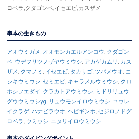
ロベラ,クダゴンベ,イセエビ,カスザメ
串本の生きもの
アオウミガメ
オオモンカエルアンコウ
クダゴン
,
,
ベ
ウデフリツノザヤウミウシ
アカゲカムリ
カス
,
,
,
ザメ
クマノミ
イセエビ
タカサゴ
ツバメウオ
ニ
,
,
,
,
,
シキウミウシ
セミエビ
キャラメルウミウシ
クロ
,
,
,
ホシフエダイ
クラカトアウミウシ
ミドリリュウ
,
,
グウウミウシyg
リュウモンイロウミウシ
ユウレ
,
,
イクラゲ
ハナビラウオ
ヘビギンポ
セジロノドグ
,
,
,
ロベラ
ウミウシ
ニタリイロウミウシ
,
,
串本のダイビングポイント