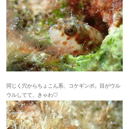
同じく穴からちょこん系、コケギンポ。目がウル
ウルしてて、きゃわ♡