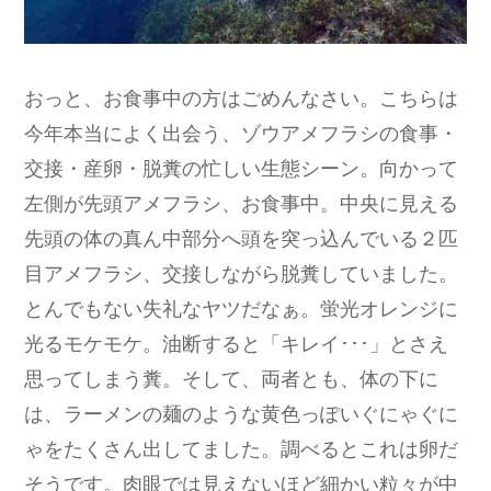
おっと、お食事中の方はごめんなさい。こちらは
今年本当によく出会う、ゾウアメフラシの食事・
交接・産卵・脱糞の忙しい生態シーン。向かって
左側が先頭アメフラシ、お食事中。中央に見える
先頭の体の真ん中部分へ頭を突っ込んでいる２匹
目アメフラシ、交接しながら脱糞していました。
とんでもない失礼なヤツだなぁ。蛍光オレンジに
光るモケモケ。油断すると「キレイ･･･」とさえ
思ってしまう糞。そして、両者とも、体の下に
は、ラーメンの麺のような黄色っぽいぐにゃぐに
ゃをたくさん出してました。調べるとこれは卵だ
そうです。肉眼では見えないほど細かい粒々が中