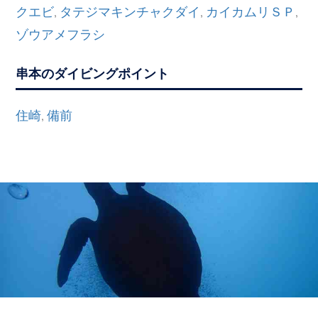
クエビ
タテジマキンチャクダイ
カイカムリＳＰ
,
,
,
ゾウアメフラシ
串本のダイビングポイント
住崎
備前
,