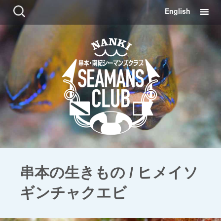
コ
検
English
ン
索:
テ
ン
ツ
に
移
動
串本の生きもの / ヒメイソ
ギンチャクエビ