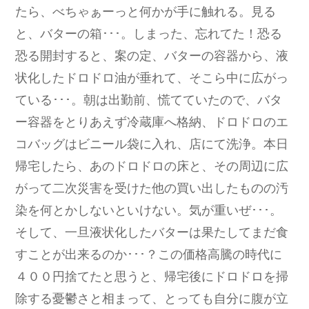
たら、べちゃぁーっと何かが手に触れる。見る
と、バターの箱･･･。しまった、忘れてた！恐る
恐る開封すると、案の定、バターの容器から、液
状化したドロドロ油が垂れて、そこら中に広がっ
ている･･･。朝は出勤前、慌てていたので、バタ
ー容器をとりあえず冷蔵庫へ格納、ドロドロのエ
コバッグはビニール袋に入れ、店にて洗浄。本日
帰宅したら、あのドロドロの床と、その周辺に広
がって二次災害を受けた他の買い出したものの汚
染を何とかしないといけない。気が重いぜ･･･。
そして、一旦液状化したバターは果たしてまだ食
すことが出来るのか･･･？この価格高騰の時代に
４００円捨てたと思うと、帰宅後にドロドロを掃
除する憂鬱さと相まって、とっても自分に腹が立