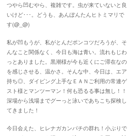
つやら凹むやら、複雑です。虫が来ていないと良
いけど･･･。どうも、あんぽんたんヒトミマリで
す(@_@)
私が凹もうが、私がとんだポンコツだろうが、そ
んなこと関係なく、今日も海は青い。流れもじわ
っとありました。黒潮様が今も近くにご滞在なの
を感じさせる、温かさ。そんな中、今日は、エア
持ち◎、ダイビング上手なＥＡＮご利用の常連ゲ
スト様とマンツーマン！何も恐るる事は無し！！
深場から浅場までグーっと泳いであちこち探検し
てきました！
今日会えた、ヒレナガカンパチの群れ！小ぶりで