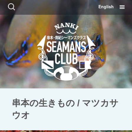
コ
検
English
ン
索:
テ
ン
ツ
に
移
動
串本の生きもの / マツカサ
ウオ