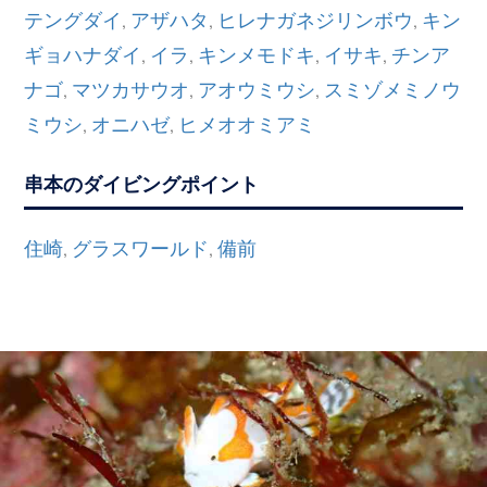
テングダイ
アザハタ
ヒレナガネジリンボウ
キン
,
,
,
ギョハナダイ
イラ
キンメモドキ
イサキ
チンア
,
,
,
,
ナゴ
マツカサウオ
アオウミウシ
スミゾメミノウ
,
,
,
ミウシ
オニハゼ
ヒメオオミアミ
,
,
串本のダイビングポイント
住崎
グラスワールド
備前
,
,