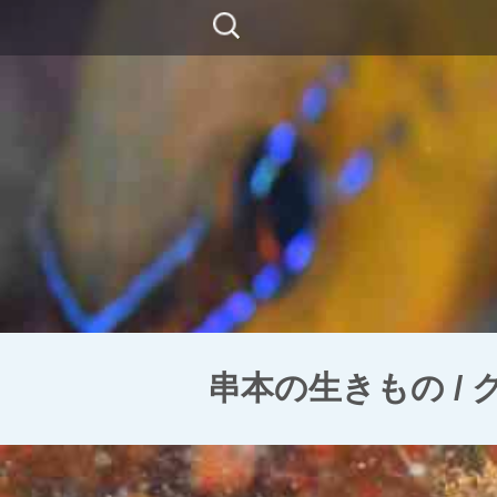
コ
検
ン
索:
テ
ン
ツ
に
移
動
串本の生きもの /