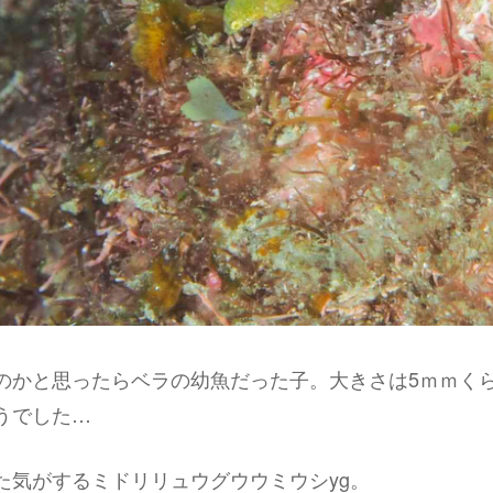
のかと思ったらベラの幼魚だった子。大きさは5ｍｍく
うでした…
た気がするミドリリュウグウウミウシyg。