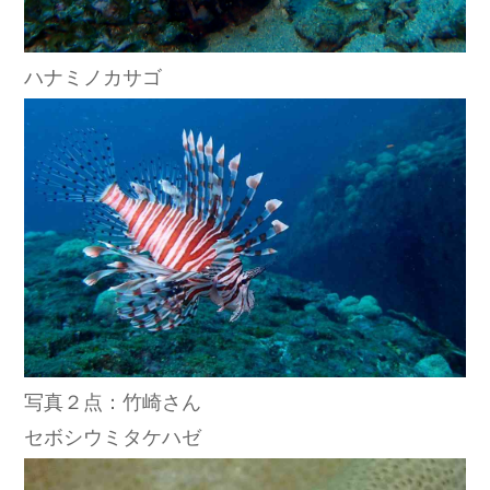
ハナミノカサゴ
写真２点：竹崎さん
セボシウミタケハゼ