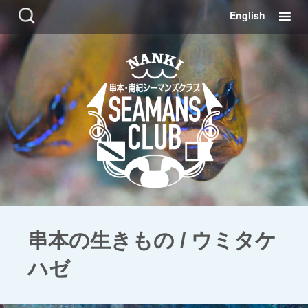
コ
検
English
ン
索:
テ
ン
ツ
に
移
動
串本の生きもの / ウミタケ
ハゼ