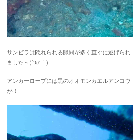
サンビラは隠れられる隙間が多く直ぐに逃げられ
ました～(´;ω;｀)
アンカーロープには黒のオオモンカエルアンコウ
が！