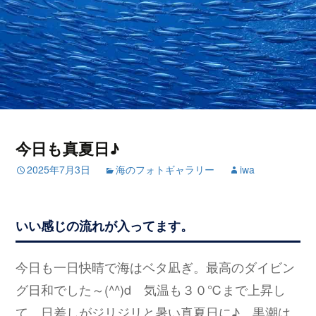
今日も真夏日♪
2025年7月3日
海のフォトギャラリー
iwa
いい感じの流れが入ってます。
今日も一日快晴で海はベタ凪ぎ。最高のダイビン
グ日和でした～(^^)d 気温も３０℃まで上昇し
て、日差しがジリジリと暑い真夏日に♪ 黒潮は