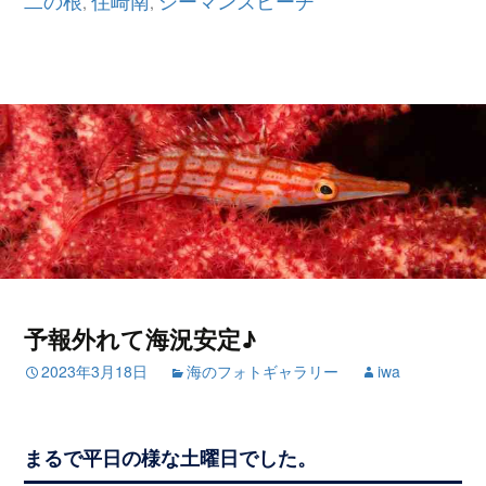
二の根
住崎南
シーマンズビーチ
,
,
予報外れて海況安定♪
2023年3月18日
海のフォトギャラリー
iwa
まるで平日の様な土曜日でした。