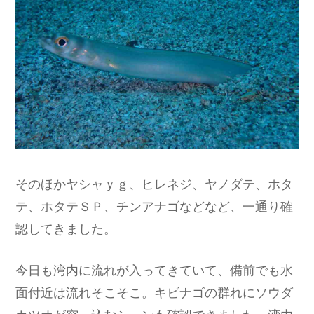
そのほかヤシャｙｇ、ヒレネジ、ヤノダテ、ホタ
テ、ホタテＳＰ、チンアナゴなどなど、一通り確
認してきました。
今日も湾内に流れが入ってきていて、備前でも水
面付近は流れそこそこ。キビナゴの群れにソウダ
カツオが突っ込むシーンも確認できました。湾内