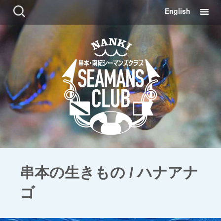
コ
検
English
ン
索:
テ
ン
ツ
に
移
動
串本の生きもの / ハナアナ
ゴ