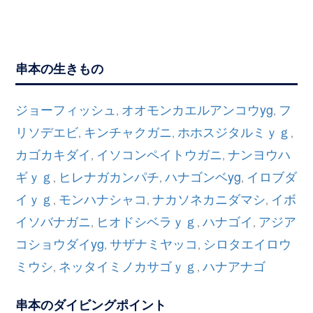
串本の生きもの
ジョーフィッシュ
オオモンカエルアンコウyg
フ
,
,
リソデエビ
キンチャクガニ
ホホスジタルミｙｇ
,
,
,
カゴカキダイ
イソコンペイトウガニ
ナンヨウハ
,
,
ギｙｇ
ヒレナガカンパチ
ハナゴンベyg
イロブダ
,
,
,
イｙｇ
モンハナシャコ
ナカソネカニダマシ
イボ
,
,
,
イソバナガニ
ヒオドシベラｙｇ
ハナゴイ
アジア
,
,
,
コショウダイyg
サザナミヤッコ
シロタエイロウ
,
,
ミウシ
ネッタイミノカサゴｙｇ
ハナアナゴ
,
,
串本のダイビングポイント