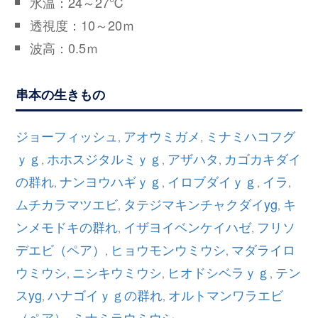
水温：24～27℃
透視度：10～20ｍ
波高：0.5ｍ
串本の生きもの
ジョーフィッシュ
アオウミガメ
ミナミハコフグ
,
,
ｙｇ
ホホスジタルミｙｇ
アザハタ
カゴカキダイ
,
,
,
の群れ
ナンヨウハギｙｇ
イロブダイｙｇ
イラ
,
,
,
,
ムチカラマツエビ
タテジマキンチャクダイyg
キ
,
,
ンメモドキの群れ
イザヨイベンケイハゼ
フリソ
,
,
デエビ（ペア）
ヒョウモンウミウシ
マダライロ
,
,
ウミウシ
ニシキウミウシ
ヒオドシベラｙｇ
テン
,
,
,
スyg
ハナゴイｙｇの群れ
オルトマンワラエビ
,
,
（ペア）
ミナミラウミウシ