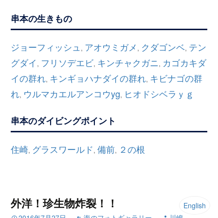
串本の生きもの
ジョーフィッシュ
アオウミガメ
クダゴンベ
テン
,
,
,
グダイ
フリソデエビ
キンチャクガニ
カゴカキダ
,
,
,
イの群れ
キンギョハナダイの群れ
キビナゴの群
,
,
れ
ウルマカエルアンコウyg
ヒオドシベラｙｇ
,
,
串本のダイビングポイント
住崎
グラスワールド
備前
２の根
,
,
,
外洋！珍生物炸裂！！
English
2016年7月27日
海のフォトギャラリー
川嶋