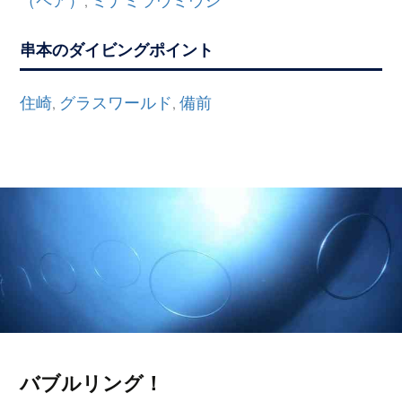
,
串本のダイビングポイント
住崎
グラスワールド
備前
,
,
バブルリング！