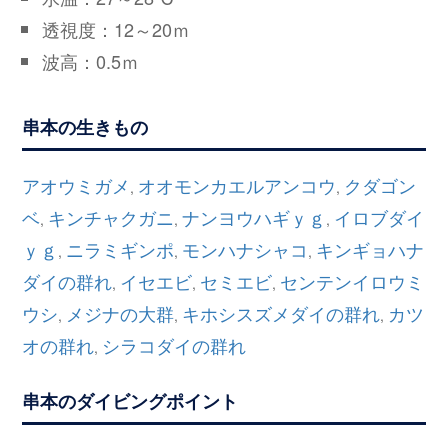
透視度：12～20ｍ
波高：0.5ｍ
串本の生きもの
アオウミガメ
オオモンカエルアンコウ
クダゴン
,
,
ベ
キンチャクガニ
ナンヨウハギｙｇ
イロブダイ
,
,
,
ｙｇ
ニラミギンポ
モンハナシャコ
キンギョハナ
,
,
,
ダイの群れ
イセエビ
セミエビ
センテンイロウミ
,
,
,
ウシ
メジナの大群
キホシスズメダイの群れ
カツ
,
,
,
オの群れ
シラコダイの群れ
,
串本のダイビングポイント