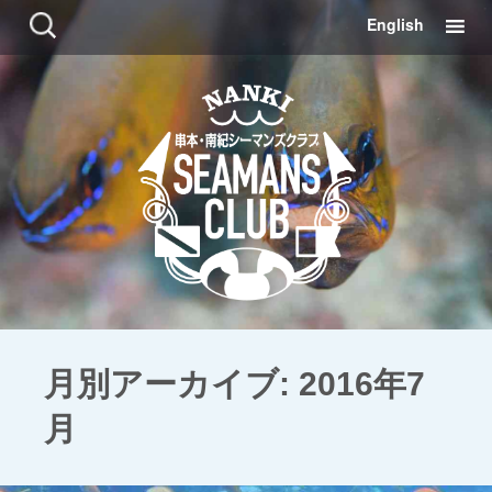
コ
検
English
ン
索:
テ
ン
ツ
に
移
動
月別アーカイブ: 2016年7
月