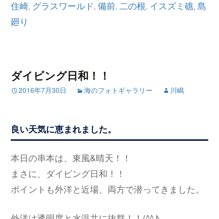
住崎
グラスワールド
備前
二の根
イスズミ礁
島
,
,
,
,
,
廻り
ダイビング日和！！
2016年7月30日
海のフォトギャラリー
川嶋
良い天気に恵まれました。
本日の串本は、東風&晴天！！
まさに、ダイビング日和！！
ポイントも外洋と近場、両方で潜ってきました。
外洋は透明度と水温共に抜群！！(^^♪