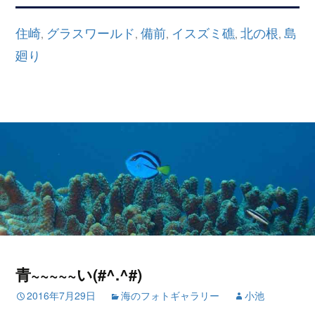
住崎
グラスワールド
備前
イスズミ礁
北の根
島
,
,
,
,
,
廻り
青~~~~~い(#^.^#)
2016年7月29日
海のフォトギャラリー
小池