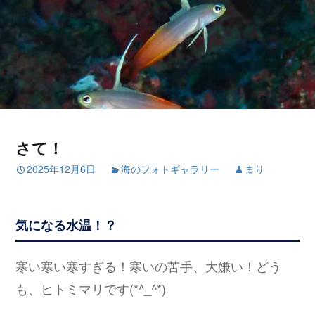
さて！
2025年12月6日
海のフォトギャラリー
まり
気になる水温！？
寒い寒い寒すぎる！寒いの苦手、大嫌い！どう
も、ヒトミマリです(*^_^*)