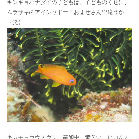
キンギョハナダイの子どもは、子どものくせに、
ムラサキのアイシャドー！おませさん♡違うか
（笑）
キカモヨウウミウシ、産卵中。黄色い、ピロんと