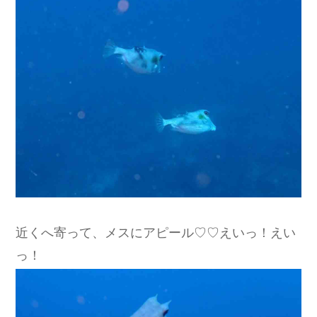
近くへ寄って、メスにアピール♡♡えいっ！えい
っ！