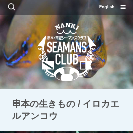
コ
検
English
ン
索:
テ
ン
ツ
に
移
動
串本の生きもの / イロカエ
ルアンコウ