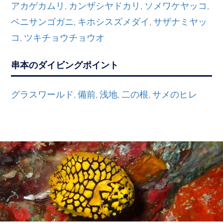
アカゲカムリ
カンザシヤドカリ
ソメワケヤッコ
,
,
,
ベニサンゴガニ
キホシスズメダイ
サザナミヤッ
,
,
コ
ツキチョウチョウオ
,
串本のダイビングポイント
グラスワールド
備前
浅地
二の根
サメのヒレ
,
,
,
,