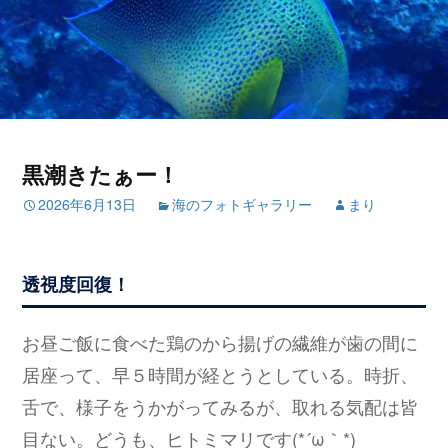
黒潮きたぁー！
2026年6月13日
海のフォトギャラリー
まり
透視度回復！
お昼ご飯に食べた鶏のから揚げの繊維が歯の間に
居座って、早５時間が経とうとしている。時折、
舌で、様子をうかがってみるが、取れる気配は皆
目ない。どうも、ヒトミマリです(*´ω｀*)