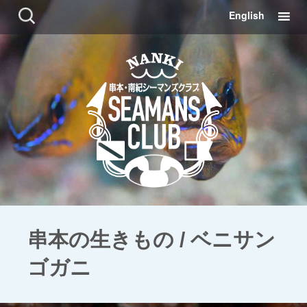
コ
検
English
ン
索:
テ
ン
ツ
に
移
動
串本の生きもの / ベニサン
ゴガニ