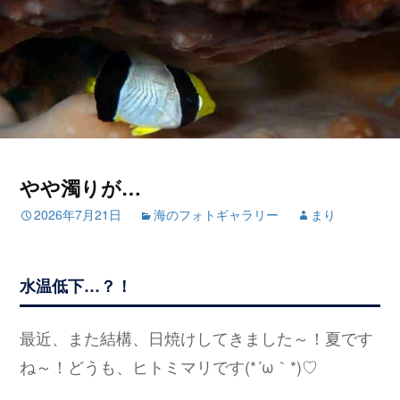
やや濁りが…
2026年7月21日
海のフォトギャラリー
まり
水温低下…？！
最近、また結構、日焼けしてきました～！夏です
ね～！どうも、ヒトミマリです(*´ω｀*)♡