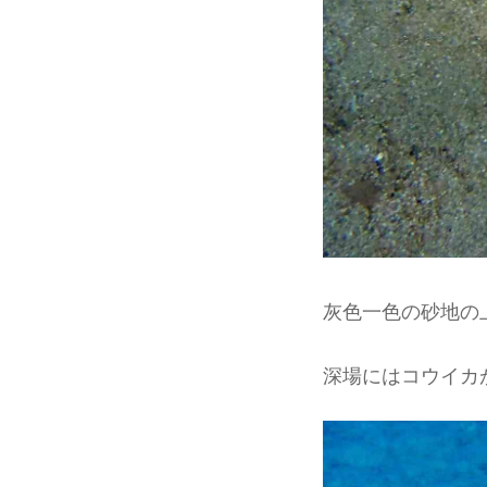
灰色一色の砂地の
深場にはコウイカ