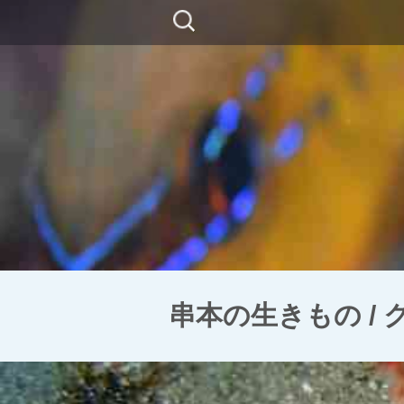
コ
検
ン
索:
テ
ン
ツ
に
移
動
串本の生きもの /