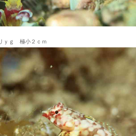
リｙｇ 極小２ｃｍ