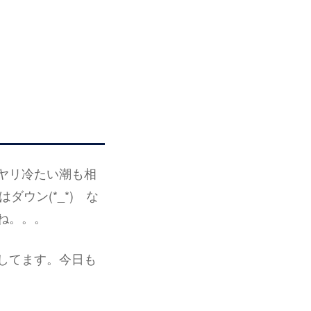
ヤリ冷たい潮も相
ダウン(*_*) な
ね。。。
してます。今日も