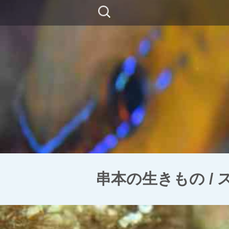
コ
検
ン
索:
テ
ン
ツ
に
移
動
串本の生きもの /