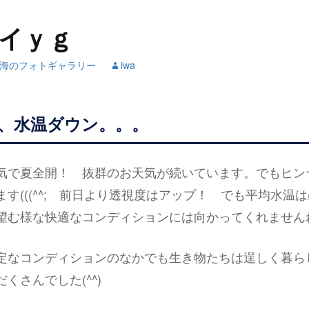
イｙｇ
海のフォトギャラリー
iwa
、水温ダウン。。。
気で夏全開！ 抜群のお天気が続いています。でもヒン
す(((^^; 前日より透視度はアップ！ でも平均水温はは
望む様な快適なコンディションには向かってくれません
定なコンディションのなかでも生き物たちは逞しく暮ら
くさんでした(^^)